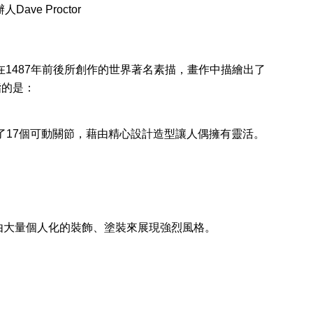
Dave Proctor
·文西在1487年前後所創作的世界著名素描，畫作中描繪出了
指的是：
全身上下具備了17個可動關節，藉由精心設計造型讓人偶擁有靈活。
由大量個人化的裝飾、塗裝來展現強烈風格。