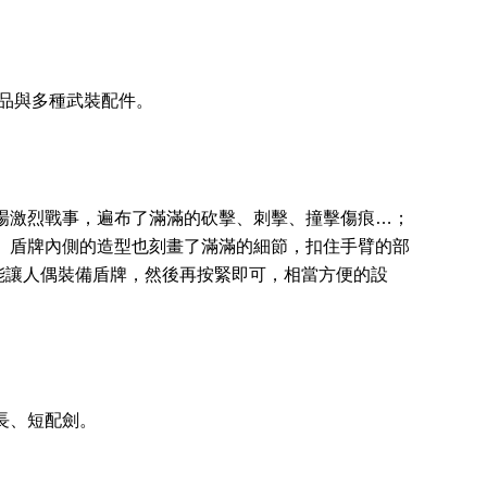
備品與多種武裝配件。
場激烈戰事，遍布了滿滿的砍擊、刺擊、撞擊傷痕…；
 盾牌內側的造型也刻畫了滿滿的細節，扣住手臂的部
能讓人偶裝備盾牌，然後再按緊即可，相當方便的設
長、短配劍。