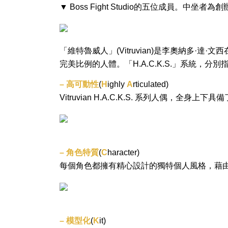
▼ Boss Fight Studio的五位成員。中坐者為創辦人
「維特魯威人」(Vitruvian)是李奧納多·達
完美比例的人體。「H.A.C.K.S.」系統，分別
– 高可動性
(
H
ighly
A
rticulated)
Vitruvian H.A.C.K.S. 系列人偶，
– 角色特質
(
C
haracter)
每個角色都擁有精心設計的獨特個人風格，藉
– 模型化
(
K
it)