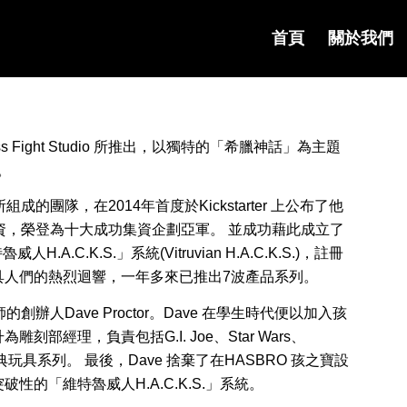
首頁
關於我們
ight Studio 所推出，以獨特的「希臘神話」為主題
列。
師所組成的團隊，在2014年首度於Kickstarter 上公布了他
資，榮登為十大成功集資企劃亞軍。 並成功藉此成立了
H.A.C.K.S.」系統(Vitruvian H.A.C.K.S.)，註冊
具人們的熱烈迴響，一年多來已推出7波產品系列。
計師的創辦人Dave Proctor。Dave 在學生時代便以加入孩
經理，負責包括G.I. Joe、Star Wars、
口的經典玩具系列。 最後，Dave 捨棄了在HASBRO 孩之寶設
的「維特魯威人H.A.C.K.S.」系統。