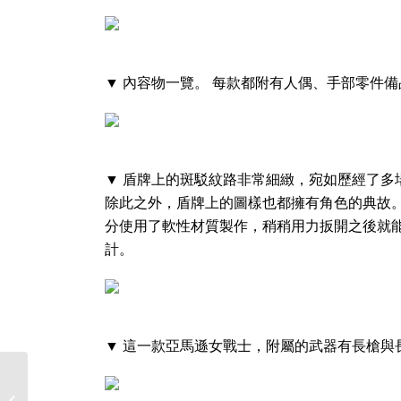
▼ 內容物一覽。 每款都附有人偶、手部零件
▼ 盾牌上的斑駁紋路非常細緻，宛如歷經了多
除此之外，盾牌上的圖樣也都擁有角色的典故。
分使用了軟性材質製作，稍稍用力扳開之後就
計。
▼ 這一款亞馬遜女戰士，附屬的武器有長槍與
捕捉您的Boss Fight 人