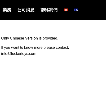
業務
公司消息
聯絡我們
Only Chinese Version is provided.
If you want to know more please contact:
info@lockertoys.com