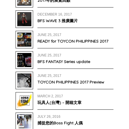
2017年的展覽回顧
DECEMBER 16, 2017
BFS WAVE 3 推廣圖片
JUNE 25, 2017
READY for TOYCON PHILIPPINES 2017
JUNE 25, 2017
BFS FANTASY Series update
JUNE 25, 2017
TOYCON PHILIPPINES 2017 Preview
MARCH 2, 2017
玩具人(台灣) – 開箱文章
JULY 26, 2016
捕捉您的Boss Fight 人偶