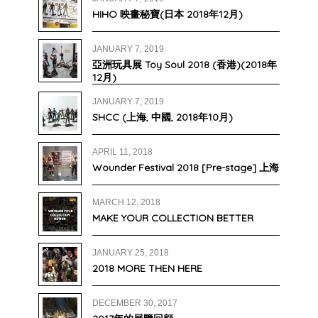
HIHO 映畫秘寶(日本 2018年12月)
JANUARY 7, 2019
亞洲玩具展 Toy Soul 2018 (香港)(2018年
12月)
JANUARY 7, 2019
SHCC (上海, 中國, 2018年10月)
APRIL 11, 2018
Wounder Festival 2018 [Pre-stage] 上海
MARCH 12, 2018
MAKE YOUR COLLECTION BETTER
JANUARY 25, 2018
2018 MORE THEN HERE
DECEMBER 30, 2017